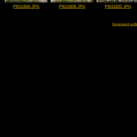
P9111826.JPG
P9111828.JPG
P9111832.JPG
Generated with